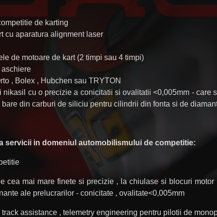
competitie de karting
 kart cu aparatura alignment laser
lele de motoare de kart (2 timpi sau 4 timpi)
n aschiere
l'Orto , Bolex , Hubchen sau TRYTON
si nikasil cu o precizie a conicitatii si ovalitatii <0,005mm - ca
bare din carburi de siliciu pentru cilindrii din fonta si de diaman
ervicii in domeniul automobilismului de competitie:
ompetitie
e cea mai mare finete si precizie , la chiulase si blocuri moto
lenante ale prelucrarilor - conicitate , ovalitate<0,005mm
 track assistance , telemetry engineering pentru pilotii de monop