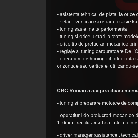
- asistenta tehnica de pista la orice 
- setari , verificari si reparatii sasie
- tuning sasie inalta performanta
- tuning si orice lucrari la toate mode
- orice tip de prelucrari mecanice pri
- reglaje si tuning carburatoare Del
- operatiuni de honing cilindrii fonta 
orizontale sau verticale utilizandu-se 
CRG Romania asigura deasemenea s
- tuning si preparare motoare de c
- operatiuni de prelucrari mecanice d
110mm , rectificari arbori cotiti cu to
- driver manager assistance , techical