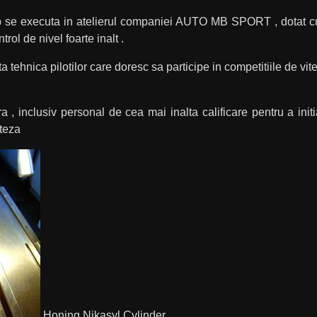
p se executa in atelierul companiei AUTO MB SPORT , dotat cu u
ol de nivel foarte inalt .
hnica pilotilor care doresc sa participe in competitiile de vite
 inclusiv personal de cea mai inalta calificare pentru a initia 
iteza
Honing Nikasyl Cylinder