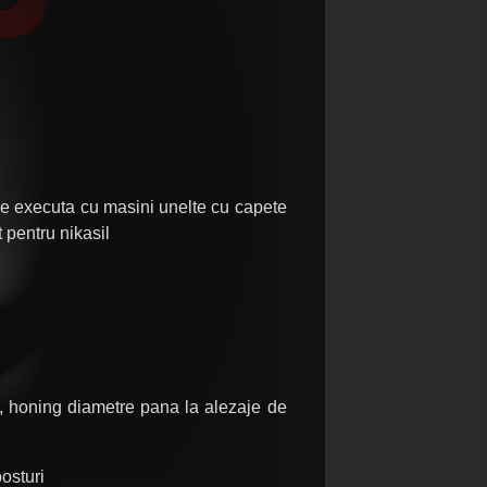
re se executa cu masini unelte cu capete
t pentru nikasil
r , honing diametre pana la alezaje de
osturi